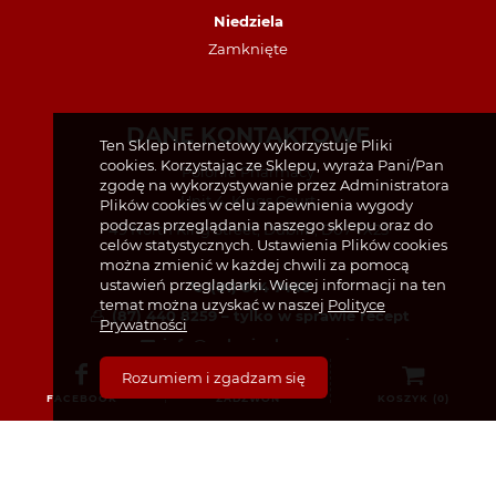
Niedziela
Zamknięte
DANE KONTAKTOWE
Ten Sklep internetowy wykorzystuje Pliki
cookies. Korzystając ze Sklepu, wyraża Pani/Pan
Polonia Pharmacy
zgodę na wykorzystywanie przez Administratora
Unit 4, Kings Court
Plików cookies w celu zapewnienia wygody
podczas przeglądania naszego sklepu oraz do
49 North King Street, Dublin, D07 TX23
celów statystycznych. Ustawienia Plików cookies
można zmienić w każdej chwili za pomocą
ustawień przeglądarki. Więcej informacji na ten
(01) 874 7440
temat można uzyskać w naszej
Polityce
(87) 440 8259 – tylko w sprawie recept
Prywatności
info@poloniapharmacy.ie
Dołącz do nas na Facebooku
Rozumiem i zgadzam się
FACEBOOK
ZADZWOŃ
KOSZYK (
0
)
Zobacz profil na Instagramie