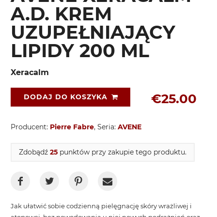
A.D. KREM
UZUPEŁNIAJĄCY
LIPIDY 200 ML
Xeracalm
€25.00
DODAJ DO KOSZYKA
Producent:
Pierre Fabre
, Seria:
AVENE
Zdobądź
25
punktów przy zakupie tego produktu.
Jak ułatwić sobie codzienną pielęgnację skóry wrażliwej i
atopowej, bez powodowania u niej nowych podrażnień oraz