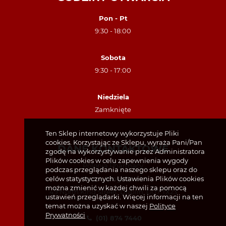
Pon - Pt
9:30 - 18:00
Sobota
9:30 - 17:00
Niedziela
Zamknięte
Ten Sklep internetowy wykorzystuje Pliki
cookies. Korzystając ze Sklepu, wyraża Pani/Pan
DANE KONTAKTOWE
zgodę na wykorzystywanie przez Administratora
Plików cookies w celu zapewnienia wygody
Polonia Pharmacy
podczas przeglądania naszego sklepu oraz do
Unit 4, Kings Court
celów statystycznych. Ustawienia Plików cookies
można zmienić w każdej chwili za pomocą
49 North King Street, Dublin, D07 TX23
ustawień przeglądarki. Więcej informacji na ten
temat można uzyskać w naszej
Polityce
Prywatności
(01) 874 7440