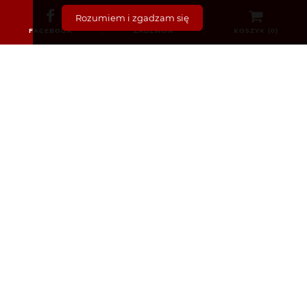
(87) 440 8259 – tylko w sprawie recept
Rozumiem i zgadzam się
info@poloniapharmacy.ie
FACEBOOK
ZADZWOŃ
KOSZYK (
0
)
Dołącz do nas na Facebooku
Zobacz profil na Instagramie
KATEGORIE
Bez recepty
Dermokosmetyki i Kosmetyki
Dla Dzieci i Niemowląt
Dla Mam i Kobiet w Ciąży
Dla mężczyzn
Sex i zdrowie intymne