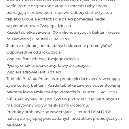
wielokrotnie nagradzane krople Protectis Baby Drops
pomagają niemowlętom zapewnić dobry start w życie, a
tabletki BioGaia Protectis dla dzieci pomagają nadal
wspierać zdrowie Twojego dziecka.
Każda tabletka zawiera 100 milionów żywych bakterii kwasu
mlekowego ( L. reuteri DSM17938)
Jeden z najlepiej przebadanych klinicznie probiotyków*
Odpowiednie od 3 roku życia
Wspiera florę jelitową Twojego dziecka
Pyszny smak truskawkowy, łatwy do spożycia
Wspiera zdrowie jelit u dzieci
Tabletki BioGaia Protectis to probiotyk dla dzieci zawierający
żywe kultury bakterii. Każda tabletka zawiera opatentowaną
bakterię kwasu mlekowego Protectis®L. reuteri DSM 17938,
która, jak wykazano, przeżywa w przewodzie pokarmowym i
ma pozytywny wpływ na skład mikrobiomu.
Produkty probiotyczne zawierające L. reuteri DSM 17938
należą do najlepiej przebadanych produktów probiotycznych
na świecie.