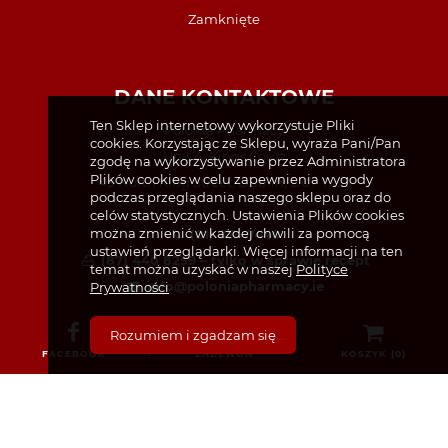
Zamknięte
DANE KONTAKTOWE
Ten Sklep internetowy wykorzystuje Pliki
Polonia Pharmacy
cookies. Korzystając ze Sklepu, wyraża Pani/Pan
Unit 4, Kings Court
zgodę na wykorzystywanie przez Administratora
Plików cookies w celu zapewnienia wygody
49 North King Street, Dublin, D07 TX23
podczas przeglądania naszego sklepu oraz do
celów statystycznych. Ustawienia Plików cookies
można zmienić w każdej chwili za pomocą
(01) 874 7440
ustawień przeglądarki. Więcej informacji na ten
(87) 440 8259 – tylko w sprawie recept
temat można uzyskać w naszej
Polityce
info@poloniapharmacy.ie
Prywatności
Dołącz do nas na Facebooku
Rozumiem i zgadzam się
Zobacz profil na Instagramie
FACEBOOK
ZADZWOŃ
KOSZYK (
0
)