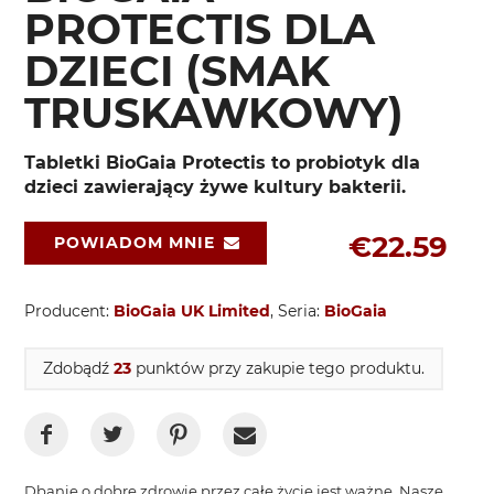
PROTECTIS DLA
DZIECI (SMAK
TRUSKAWKOWY)
Tabletki BioGaia Protectis to probiotyk dla
dzieci zawierający żywe kultury bakterii.
€22.59
POWIADOM MNIE
Producent:
BioGaia UK Limited
, Seria:
BioGaia
Zdobądź
23
punktów przy zakupie tego produktu.
Dbanie o dobre zdrowie przez całe życie jest ważne. Nasze