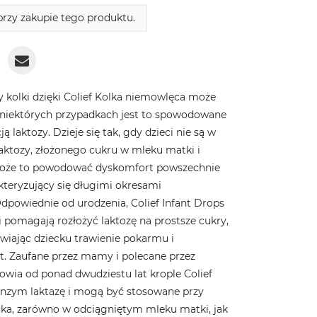
rzy zakupie tego produktu.
 kolki dzięki Colief Kolka niemowlęca może
 niektórych przypadkach jest to spowodowane
 laktozy. Dzieje się tak, gdy dzieci nie są w
laktozy, złożonego cukru w ​​mleku matki i
Może to powodować dyskomfort powszechnie
akteryzujący się długimi okresami
dpowiednie od urodzenia, Colief Infant Drops
i pomagają rozłożyć laktozę na prostsze cukry,
twiając dziecku trawienie pokarmu i
t. Zaufane przez mamy i polecane przez
wia od ponad dwudziestu lat krople Colief
 enzym laktazę i mogą być stosowane przy
ka, zarówno w odciągniętym mleku matki, jak