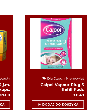
ecepty
Dla Dzieci i Niemowląt
 j.m.
Calpol Vapour Plug 5
kaps.
Refill Pads
€9.00
€8.49
KA
DODAJ DO KOSZYKA