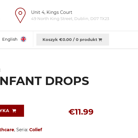
Unit 4, Kings Court
e
49 North King Street, Dublin, D07 TX23
English
Koszyk €
0.00
/
0 produkt
t
INFANT DROPS
€11.99
ZYKA
thcare
, Seria:
Colief