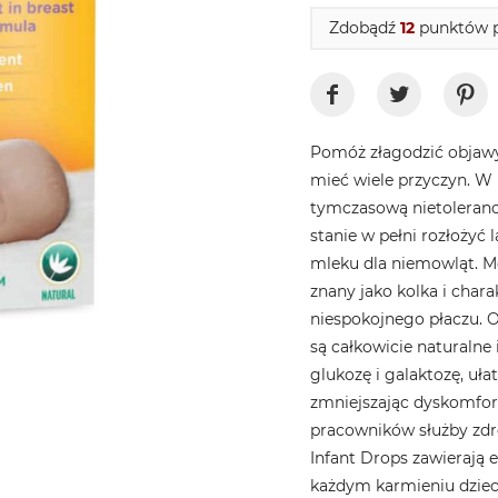
Zdobądź
12
punktów p
Pomóż złagodzić objawy
mieć wiele przyczyn. W
tymczasową nietolerancją
stanie w pełni rozłożyć 
mleku dla niemowląt. 
znany jako kolka i char
niespokojnego płaczu. O
są całkowicie naturalne 
glukozę i galaktozę, uła
zmniejszając dyskomfor
pracowników służby zdro
Infant Drops zawierają
każdym karmieniu dziec