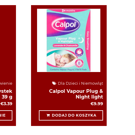
wienie
Dla Dzieci i Niemowląt
ystek
Calpol Vapour Plug &
39 g
Night light
€3.39
€9.99
IE
DODAJ DO KOSZYKA