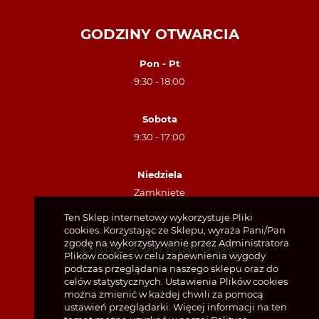
GODZINY OTWARCIA
Pon - Pt
9:30 - 18:00
Sobota
9:30 - 17:00
Niedziela
Zamknięte
Ten Sklep internetowy wykorzystuje Pliki
cookies. Korzystając ze Sklepu, wyraża Pani/Pan
zgodę na wykorzystywanie przez Administratora
DANE KONTAKTOWE
Plików cookies w celu zapewnienia wygody
podczas przeglądania naszego sklepu oraz do
Polonia Pharmacy
celów statystycznych. Ustawienia Plików cookies
Unit 4, Kings Court
można zmienić w każdej chwili za pomocą
ustawień przeglądarki. Więcej informacji na ten
49 North King Street, Dublin, D07 TX23