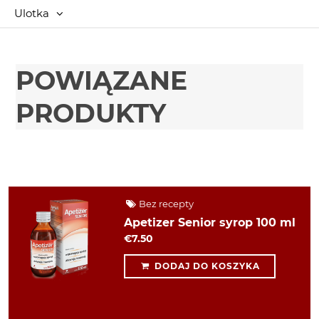
Ulotka
POWIĄZANE
PRODUKTY
Bez recepty
Apetizer Senior syrop 100 ml
€7.50
DODAJ DO KOSZYKA