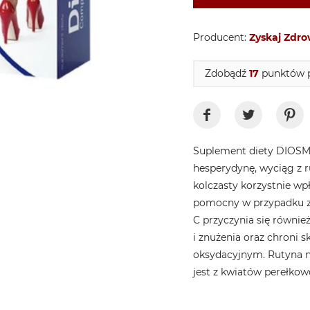
Producent:
Zyskaj Zdro
Zdobądź
17
punktów p
Suplement diety DIOSM
hesperydynę, wyciąg z r
kolczasty korzystnie wpł
pomocny w przypadku zm
C przyczynia się równie
i znużenia oraz chroni 
oksydacyjnym. Rutyna n
jest z kwiatów perełkow