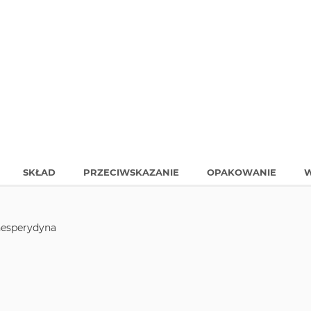
SKŁAD
PRZECIWSKAZANIE
OPAKOWANIE
W
hesperydyna