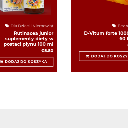
Dla Dzieci i Niemowląt
Bez r
Rutinacea junior
D-Vitum forte 1000
suplementy diety w
60 
postaci płynu 100 ml
€8.80
DODAJ DO KOSZY
DODAJ DO KOSZYKA