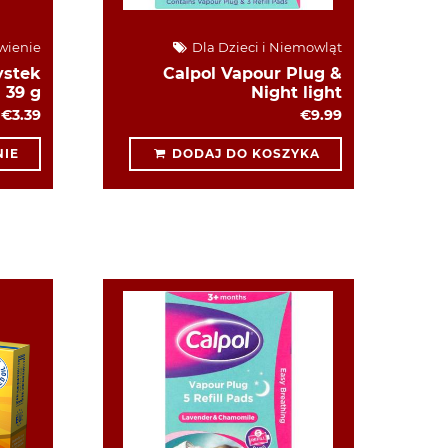
wienie
Dla Dzieci i Niemowląt
ystek
Calpol Vapour Plug &
39 g
Night light
€3.39
€9.99
IE
DODAJ DO KOSZYKA