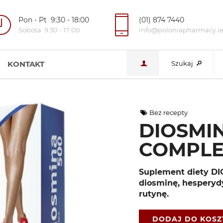
Pon - Pt 9:30 - 18:00
(01) 874 7440
Sobota 9:30 - 17:00
info@poloniapharmacy.i
KONTAKT
Szukaj
Bez recepty
DIOSMI
COMPL
Suplement diety D
diosminę, hesperydy
rutynę.
DODAJ DO KOS