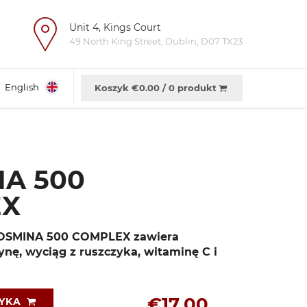
Unit 4, Kings Court
e
49 North King Street, Dublin, D07 TX23
English
Koszyk €
0.00
/
0 produkt
NA 500
EX
IOSMINA 500 COMPLEX zawiera
nę, wyciąg z ruszczyka, witaminę C i
€17.00
ZYKA