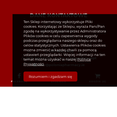
DANE KONTAKTOWE
Ten Sklep internetowy wykorzystuje Pliki
Polonia Pharmacy
cookies. Korzystając ze Sklepu, wyraża Pani/Pan
Unit 4, Kings Court
zgodę na wykorzystywanie przez Administratora
Plików cookies w celu zapewnienia wygody
49 North King Street, Dublin, D07 TX23
podczas przeglądania naszego sklepu oraz do
celów statystycznych. Ustawienia Plików cookies
można zmienić w każdej chwili za pomocą
(01) 874 7440
ustawień przeglądarki. Więcej informacji na ten
(87) 440 8259 – tylko w sprawie recept
temat można uzyskać w naszej
Polityce
Prywatności
info@poloniapharmacy.ie
Dołącz do nas na Facebooku
Rozumiem i zgadzam się
Zobacz profil na Instagramie
FACEBOOK
ZADZWOŃ
KOSZYK (
0
)