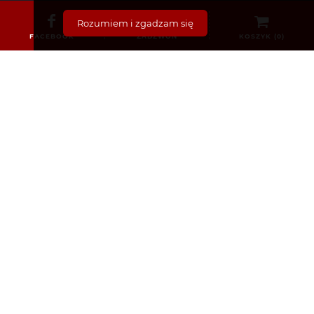
Rozumiem i zgadzam się
Bez recepty
FACEBOOK
ZADZWOŃ
KOSZYK (
0
)
Dermokosmetyki i Kosmetyki
Dla Dzieci i Niemowląt
Dla Mam i Kobiet w Ciąży
Dla mężczyzn
Sex i zdrowie intymne
Żywienie
Sprzęt medyczny
Dla kobiet
BEZPIECZEŃSTWO
Dostawa i zwroty
Wiarygodna apteka internetowa
Bezpieczeństwo Płatności
Ochrona danych osobowych