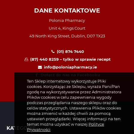
DANE KONTAKTOWE
Polonia Pharmacy
Unit 4, Kings Court
49 North King Street, Dublin, D07 TX23
(01) 874 7440
(87) 440 8259 – tylko w sprawie recept
info@poloniapharmacy.ie
Dołącz do nas na Facebooku
Ten Sklep internetowy wykorzystuje Pliki
Zobacz profil na Instagramie
cookies. Korzystając ze Sklepu, wyraża Pani/Pan
zgodę na wykorzystywanie przez Administratora
Plików cookies w celu zapewnienia wygody
podczas przeglądania naszego sklepu oraz do
celów statystycznych. Ustawienia Plików cookies
można zmienić w każdej chwili za pomocą
ustawień przeglądarki. Więcej informacji na ten
temat można uzyskać w naszej
Polityce
KATEGORIE
Prywatności