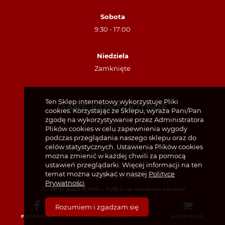
Sobota
9:30 - 17:00
Niedziela
Zamknięte
Ten Sklep internetowy wykorzystuje Pliki
DANE KONTAKTOWE
cookies. Korzystając ze Sklepu, wyraża Pani/Pan
zgodę na wykorzystywanie przez Administratora
Polonia Pharmacy
Plików cookies w celu zapewnienia wygody
Unit 4, Kings Court
podczas przeglądania naszego sklepu oraz do
celów statystycznych. Ustawienia Plików cookies
49 North King Street, Dublin, D07 TX23
można zmienić w każdej chwili za pomocą
ustawień przeglądarki. Więcej informacji na ten
temat można uzyskać w naszej
Polityce
(01) 874 7440
Prywatności
(87) 440 8259 – tylko w sprawie recept
info@poloniapharmacy.ie
Rozumiem i zgadzam się
Dołącz do nas na Facebooku
FACEBOOK
ZADZWOŃ
KOSZYK (
0
)