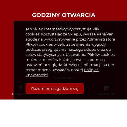
GODZINY OTWARCIA
Pon - Pt
Ten Sklep internetowy wykorzystuje Pliki
9:30 - 18:00
cookies. Korzystając ze Sklepu, wyraża Pani/Pan
zgodę na wykorzystywanie przez Administratora
Plików cookies w celu zapewnienia wygody
Sobota
podczas przeglądania naszego sklepu oraz do
celów statystycznych. Ustawienia Plików cookies
9:30 - 17:00
można zmienić w każdej chwili za pomocą
ustawień przeglądarki. Więcej informacji na ten
temat można uzyskać w naszej
Polityce
Niedziela
Prywatności
Zamknięte
Rozumiem i zgadzam się
FACEBOOK
ZADZWOŃ
KOSZYK (
0
)
DANE KONTAKTOWE
Polonia Pharmacy
Unit 4, Kings Court
49 North King Street, Dublin, D07 TX23