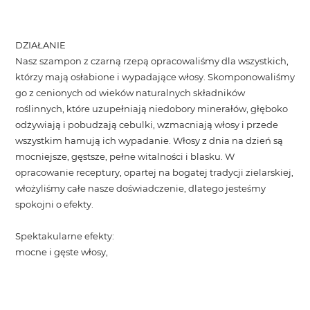
DZIAŁANIE
Nasz szampon z czarną rzepą opracowaliśmy dla wszystkich,
którzy mają osłabione i wypadające włosy. Skomponowaliśmy
go z cenionych od wieków naturalnych składników
roślinnych, które uzupełniają niedobory minerałów, głęboko
odżywiają i pobudzają cebulki, wzmacniają włosy i przede
wszystkim hamują ich wypadanie. Włosy z dnia na dzień są
mocniejsze, gęstsze, pełne witalności i blasku. W
opracowanie receptury, opartej na bogatej tradycji zielarskiej,
włożyliśmy całe nasze doświadczenie, dlatego jesteśmy
spokojni o efekty.
Spektakularne efekty:
mocne i gęste włosy,