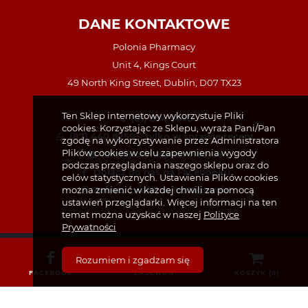
DANE KONTAKTOWE
Polonia Pharmacy
Unit 4, Kings Court
49 North King Street, Dublin, D07 TX23
Ten Sklep internetowy wykorzystuje Pliki
(01) 874 7440
cookies. Korzystając ze Sklepu, wyraża Pani/Pan
(87) 440 8259 – tylko w sprawie recept
zgodę na wykorzystywanie przez Administratora
Plików cookies w celu zapewnienia wygody
info@poloniapharmacy.ie
podczas przeglądania naszego sklepu oraz do
Dołącz do nas na Facebooku
celów statystycznych. Ustawienia Plików cookies
można zmienić w każdej chwili za pomocą
Zobacz profil na Instagramie
ustawień przeglądarki. Więcej informacji na ten
temat można uzyskać w naszej
Polityce
Prywatności
Rozumiem i zgadzam się
FACEBOOK
ZADZWOŃ
KOSZYK (
0
)
KATEGORIE