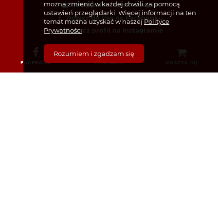
można zmienić w każdej chwili za pomocą
info@poloniapharmacy.ie
ustawień przeglądarki. Więcej informacji na ten
Dołącz do nas na Facebooku
temat można uzyskać w naszej
Polityce
Prywatności
Zobacz profil na Instagramie
Rozumiem i zgadzam się
FACEBOOK
ZADZWOŃ
KOSZYK (
0
)
KATEGORIE
Bez recepty
Dermokosmetyki i Kosmetyki
Dla Dzieci i Niemowląt
Dla Mam i Kobiet w Ciąży
Dla mężczyzn
Sex i zdrowie intymne
Żywienie