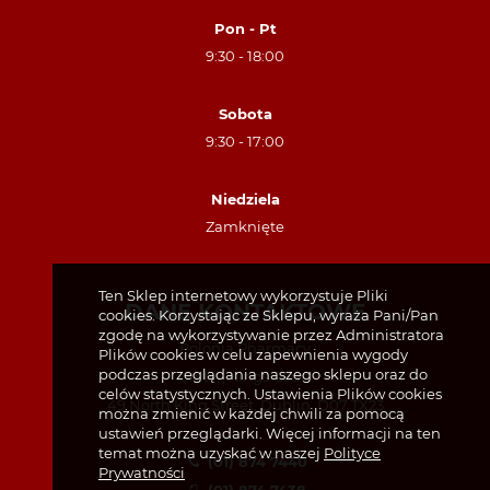
Pon - Pt
9:30 - 18:00
Sobota
9:30 - 17:00
Niedziela
Zamknięte
Ten Sklep internetowy wykorzystuje Pliki
DANE KONTAKTOWE
cookies. Korzystając ze Sklepu, wyraża Pani/Pan
zgodę na wykorzystywanie przez Administratora
Polonia Pharmacy
Plików cookies w celu zapewnienia wygody
podczas przeglądania naszego sklepu oraz do
Unit 4, Kings Court
celów statystycznych. Ustawienia Plików cookies
49 North King Street, Dublin, D07 TX23
można zmienić w każdej chwili za pomocą
ustawień przeglądarki. Więcej informacji na ten
temat można uzyskać w naszej
Polityce
(01) 874 7440
Prywatności