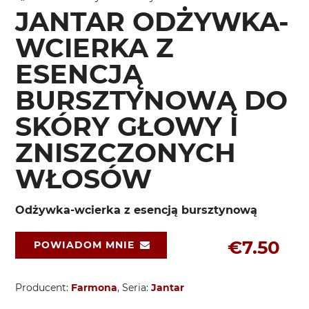
JANTAR ODŻYWKA-
WCIERKA Z
ESENCJĄ
BURSZTYNOWĄ DO
SKÓRY GŁOWY I
ZNISZCZONYCH
WŁOSÓW
Odżywka-wcierka z esencją bursztynową
€7.50
POWIADOM MNIE
Producent:
Farmona
, Seria:
Jantar