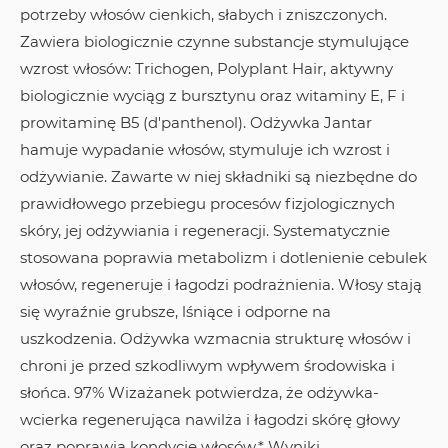
potrzeby włosów cienkich, słabych i zniszczonych.
Zawiera biologicznie czynne substancje stymulujące
wzrost włosów: Trichogen, Polyplant Hair, aktywny
biologicznie wyciąg z bursztynu oraz witaminy E, F i
prowitaminę B5 (d'panthenol). Odżywka Jantar
hamuje wypadanie włosów, stymuluje ich wzrost i
odżywianie. Zawarte w niej składniki są niezbędne do
prawidłowego przebiegu procesów fizjologicznych
skóry, jej odżywiania i regeneracji. Systematycznie
stosowana poprawia metabolizm i dotlenienie cebulek
włosów, regeneruje i łagodzi podrażnienia. Włosy stają
się wyraźnie grubsze, lśniące i odporne na
uszkodzenia. Odżywka wzmacnia strukturę włosów i
chroni je przed szkodliwym wpływem środowiska i
słońca. 97% Wizażanek potwierdza, że odżywka-
wcierka regenerująca nawilża i łagodzi skórę głowy
oraz poprawia kondycję włosów.* Wyniki