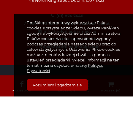
49 North King Street, Dublin, D07 TX23
(01) 874 7440
Ten Sklep internetowy wykorzystuje Pliki
(87) 440 8259 – tylko w sprawie recept
cookies. Korzystając ze Sklepu, wyraża Pani/Pan
info@poloniapharmacy.ie
zgodę na wykorzystywanie przez Administratora
Plików cookies w celu zapewnienia wygody
Dołącz do nas na Facebooku
podczas przeglądania naszego sklepu oraz do
Zobacz profil na Instagramie
celów statystycznych. Ustawienia Plików cookies
można zmienić w każdej chwili za pomocą
ustawień przeglądarki. Więcej informacji na ten
temat można uzyskać w naszej
Polityce
Prywatności
Rozumiem i zgadzam się
FACEBOOK
ZADZWOŃ
KOSZYK (
0
)
KATEGORIE
Bez recepty
Dermokosmetyki i Kosmetyki
Dla Dzieci i Niemowląt