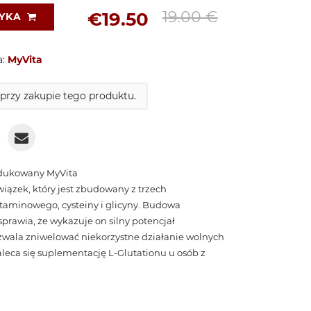
19.00 €
€19.50
ZYKA
a:
MyVita
rzy zakupie tego produktu.
edukowany MyVita
wiązek, który jest zbudowany z trzech
aminowego, cysteiny i glicyny. Budowa
prawia, że wykazuje on silny potencjał
ozwala zniwelować niekorzystne działanie wolnych
leca się suplementację L-Glutationu u osób z