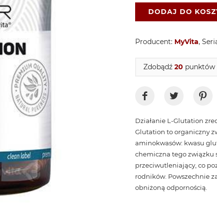
DODAJ DO KOS
Producent:
MyVita
, Seri
Zdobądź
20
punktów p
Działanie L-Glutation zr
Glutation to organiczny z
aminokwasów: kwasu glut
chemiczna tego związku s
przeciwutleniający, co p
rodników. Powszechnie za
obniżoną odpornością.