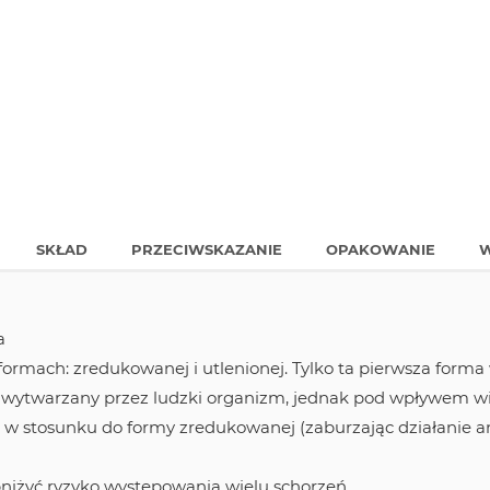
SKŁAD
PRZECIWSKAZANIE
OPAKOWANIE
W
a
rmach: zredukowanej i utlenionej. Tylko ta pierwsza forma
ie wytwarzany przez ludzki organizm, jednak pod wpływem wi
 w stosunku do formy zredukowanej (zaburzając działanie an
iżyć ryzyko występowania wielu schorzeń.