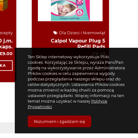
ecepty
Dla Dzieci i Niemowląt
 j.m.
Calpol Vapour Plug 5
kaps.
Refill Pads
€9.00
€8.49
Ten Sklep internetowy wykorzystuje Pliki
cookies. Korzystając ze Sklepu, wyraża Pani/Pan
KA
DODAJ DO KOSZYKA
zgodę na wykorzystywanie przez Administratora
Plików cookies w celu zapewnienia wygody
podczas przeglądania naszego sklepu oraz do
celów statystycznych. Ustawienia Plików cookies
można zmienić w każdej chwili za pomocą
ustawień przeglądarki. Więcej informacji na ten
temat można uzyskać w naszej
Polityce
Prywatności
Rozumiem i zgadzam się