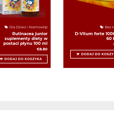
Dla Dzieci i Niemowląt
Bez r
Rutinacea junior
D-Vitum forte 1000
suplementy diety w
60 
postaci płynu 100 ml
€8.80
DODAJ DO KOSZY
DODAJ DO KOSZYKA