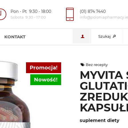
Pon - Pt 9:30 - 18:00
(01) 874 7440
Sobota 9:30 - 17:00
info@poloniapharmacy.i
KONTAKT
Szukaj
Bez recepty
Promocja!
MYVITA 
Nowość!
GLUTAT
ZREDUK
KAPSUŁ
suplement diety