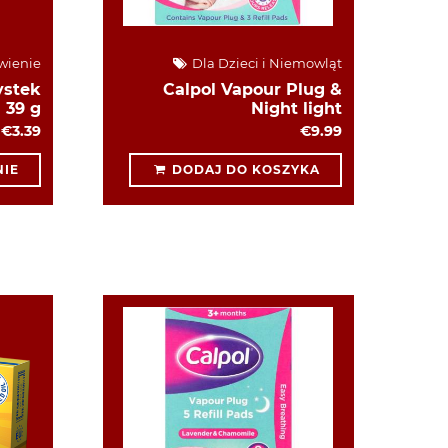
wienie
Dla Dzieci i Niemowląt
ystek
Calpol Vapour Plug &
39 g
Night light
€3.39
€9.99
IE
DODAJ DO KOSZYKA