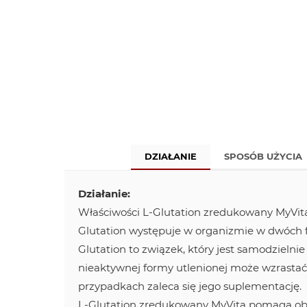
DZIAŁANIE
SPOSÓB UŻYCIA
Działanie:
Właściwości L-Glutation zredukowany MyVit
Glutation występuje w organizmie w dwóch fo
Glutation to związek, który jest samodzieln
nieaktywnej formy utlenionej może wzrastać
przypadkach zaleca się jego suplementację.
L-Glutation zredukowany MyVita pomaga obn