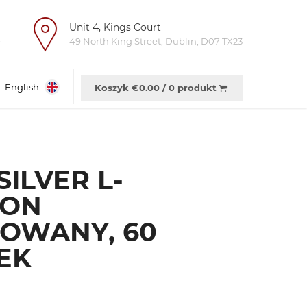
Unit 4, Kings Court
e
49 North King Street, Dublin, D07 TX23
English
Koszyk €
0.00
/
0 produkt
SILVER L-
ION
OWANY, 60
EK