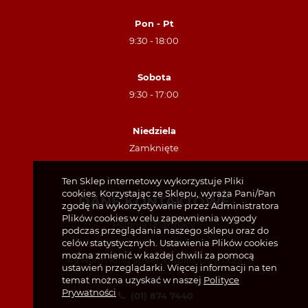
Pon - Pt
9:30 - 18:00
Sobota
9:30 - 17:00
Niedziela
Zamknięte
Ten Sklep internetowy wykorzystuje Pliki
cookies. Korzystając ze Sklepu, wyraża Pani/Pan
DANE KONTAKTOWE
zgodę na wykorzystywanie przez Administratora
Plików cookies w celu zapewnienia wygody
Polonia Pharmacy
podczas przeglądania naszego sklepu oraz do
Unit 4, Kings Court
celów statystycznych. Ustawienia Plików cookies
można zmienić w każdej chwili za pomocą
49 North King Street, Dublin, D07 TX23
ustawień przeglądarki. Więcej informacji na ten
temat można uzyskać w naszej
Polityce
Prywatności
(01) 874 7440