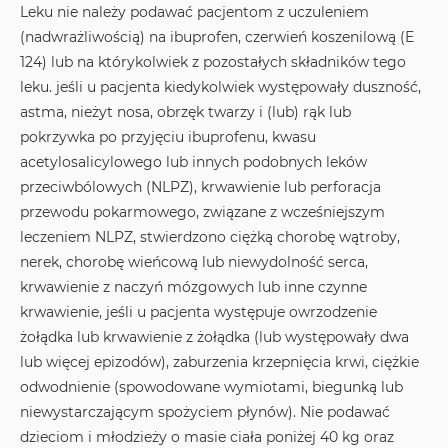
Leku nie należy podawać pacjentom z uczuleniem
(nadwrażliwością) na ibuprofen, czerwień koszenilową (E
124) lub na którykolwiek z pozostałych składników tego
leku. jeśli u pacjenta kiedykolwiek występowały duszność,
astma, nieżyt nosa, obrzęk twarzy i (lub) rąk lub
pokrzywka po przyjęciu ibuprofenu, kwasu
acetylosalicylowego lub innych podobnych leków
przeciwbólowych (NLPZ), krwawienie lub perforacja
przewodu pokarmowego, związane z wcześniejszym
leczeniem NLPZ, stwierdzono ciężką chorobę wątroby,
nerek, chorobę wieńcową lub niewydolność serca,
krwawienie z naczyń mózgowych lub inne czynne
krwawienie, jeśli u pacjenta występuje owrzodzenie
żołądka lub krwawienie z żołądka (lub występowały dwa
lub więcej epizodów), zaburzenia krzepnięcia krwi, ciężkie
odwodnienie (spowodowane wymiotami, biegunką lub
niewystarczającym spożyciem płynów). Nie podawać
dzieciom i młodzieży o masie ciała poniżej 40 kg oraz