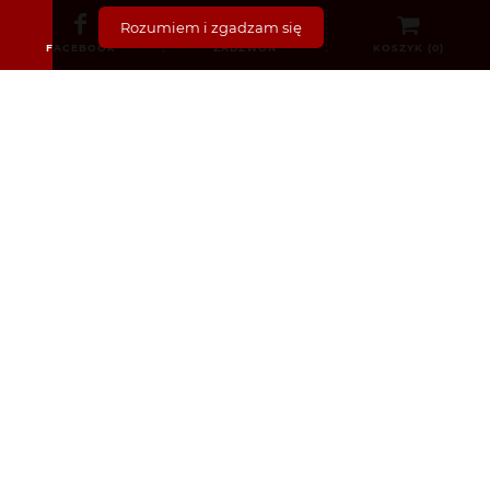
(87) 440 8259 – tylko w sprawie recept
Rozumiem i zgadzam się
info@poloniapharmacy.ie
FACEBOOK
ZADZWOŃ
KOSZYK (
0
)
Dołącz do nas na Facebooku
Zobacz profil na Instagramie
KATEGORIE
Bez recepty
Dermokosmetyki i Kosmetyki
Dla Dzieci i Niemowląt
Dla Mam i Kobiet w Ciąży
Dla mężczyzn
Sex i zdrowie intymne