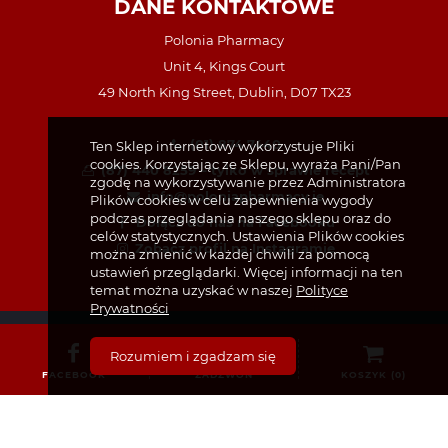
DANE KONTAKTOWE
Polonia Pharmacy
Unit 4, Kings Court
49 North King Street, Dublin, D07 TX23
(01) 874 7440
Ten Sklep internetowy wykorzystuje Pliki
cookies. Korzystając ze Sklepu, wyraża Pani/Pan
(87) 440 8259 – tylko w sprawie recept
zgodę na wykorzystywanie przez Administratora
info@poloniapharmacy.ie
Plików cookies w celu zapewnienia wygody
podczas przeglądania naszego sklepu oraz do
Dołącz do nas na Facebooku
celów statystycznych. Ustawienia Plików cookies
Zobacz profil na Instagramie
można zmienić w każdej chwili za pomocą
ustawień przeglądarki. Więcej informacji na ten
temat można uzyskać w naszej
Polityce
Prywatności
Rozumiem i zgadzam się
FACEBOOK
ZADZWOŃ
KOSZYK (
0
)
KATEGORIE