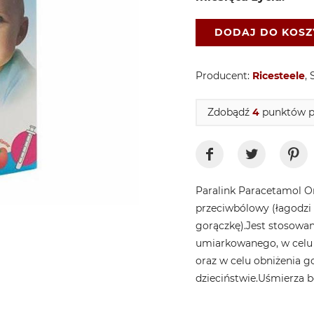
DODAJ DO KOS
Producent:
Ricesteele
, 
Zdobądź
4
punktów pr
Paralink Paracetamol Or
przeciwbólowy (łagodzi 
gorączkę).
Jest stosowan
umiarkowanego, w celu 
oraz w celu obniżenia g
dzieciństwie.
Uśmierza b