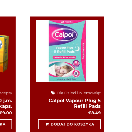
ecepty
Dla Dzieci i Niemowląt
 j.m.
Calpol Vapour Plug 5
kaps.
Refill Pads
€9.00
€8.49
KA
DODAJ DO KOSZYKA