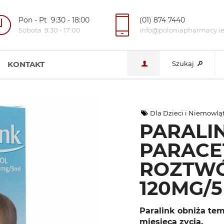
Pon - Pt 9:30 - 18:00
(01) 874 7440
Sobota 9:30 - 17:00
info@poloniapharmacy.i
KONTAKT
Szukaj
Dla Dzieci i Niemowlą
PARALI
PARACE
ROZTWÓ
120MG/5
Paralink obniża tem
miesięca zycia.