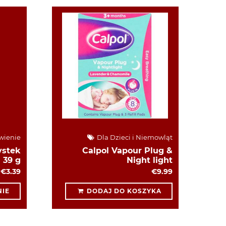
wienie
Dla Dzieci i Niemowląt
ystek
Calpol Vapour Plug &
39 g
Night light
€3.39
€9.99
IE
DODAJ DO KOSZYKA