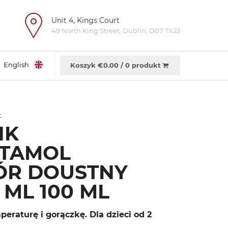
Unit 4, Kings Court
e
49 North King Street, Dublin, D07 TX23
English
Koszyk €
0.00
/
0 produkt
t
NK
TAMOL
R DOUSTNY
 ML 100 ML
peraturę i gorączkę. Dla dzieci od 2