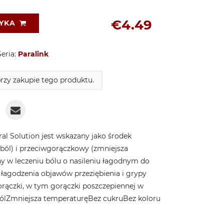
€4.49
ZYKA
Seria:
Paralink
zy zakupie tego produktu.
al Solution jest wskazany jako środek
ból) i przeciwgorączkowy (zmniejsza
y w leczeniu bólu o nasileniu łagodnym do
łagodzenia objawów przeziębienia i grypy
orączki, w tym gorączki poszczepiennej w
ól
Zmniejsza temperaturę
Bez cukru
Bez koloru