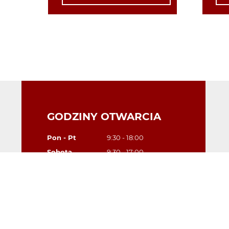
GODZINY OTWARCIA
Pon - Pt
9:30 - 18:00
Sobota
9:30 - 17:00
Niedziela
Zamknięte
DANE KONTAKTOWE
Polonia Pharmacy
Unit 4, Kings Court