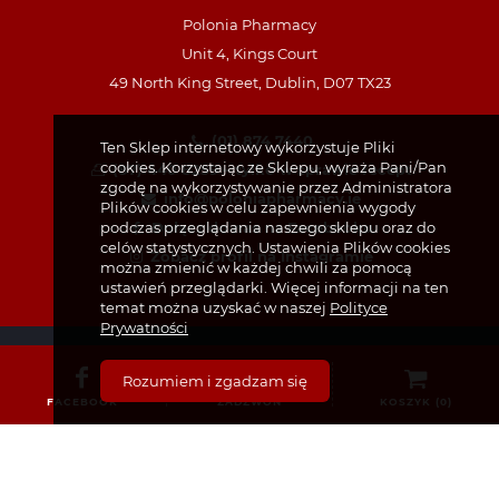
Polonia Pharmacy
Unit 4, Kings Court
49 North King Street, Dublin, D07 TX23
(01) 874 7440
Ten Sklep internetowy wykorzystuje Pliki
cookies. Korzystając ze Sklepu, wyraża Pani/Pan
(87) 440 8259 – tylko w sprawie recept
zgodę na wykorzystywanie przez Administratora
info@poloniapharmacy.ie
Plików cookies w celu zapewnienia wygody
Dołącz do nas na Facebooku
podczas przeglądania naszego sklepu oraz do
celów statystycznych. Ustawienia Plików cookies
Zobacz profil na Instagramie
można zmienić w każdej chwili za pomocą
ustawień przeglądarki. Więcej informacji na ten
temat można uzyskać w naszej
Polityce
Prywatności
Rozumiem i zgadzam się
FACEBOOK
ZADZWOŃ
KOSZYK (
0
)
KATEGORIE
Bez recepty