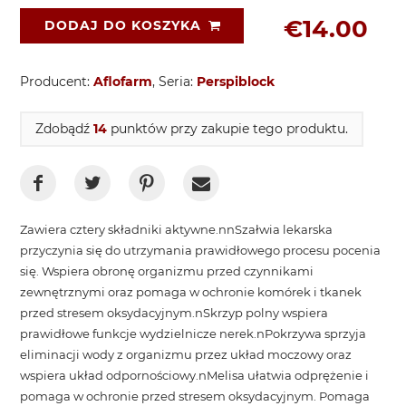
€14.00
DODAJ DO KOSZYKA
Producent:
Aflofarm
, Seria:
Perspiblock
Zdobądź
14
punktów przy zakupie tego produktu.
Zawiera cztery składniki aktywne.nnSzałwia lekarska
przyczynia się do utrzymania prawidłowego procesu pocenia
się. Wspiera obronę organizmu przed czynnikami
zewnętrznymi oraz pomaga w ochronie komórek i tkanek
przed stresem oksydacyjnym.nSkrzyp polny wspiera
prawidłowe funkcje wydzielnicze nerek.nPokrzywa sprzyja
eliminacji wody z organizmu przez układ moczowy oraz
wspiera układ odpornościowy.nMelisa ułatwia odprężenie i
pomaga w ochronie przed stresem oksydacyjnym. Pomaga