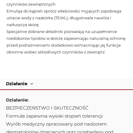
czynników zewnętrznych.
Emulsja do kąpieli oprócz właściwości myjących zapobiega
utracie wody z naskórka (TEWL), długotrwale nawilża i
natłuszcza skórę.
Specjalnie dobrane składniki pozwalają na uzupełnienie
niedoborów lipidów w skórze zapewniając naturalną ochronę
przed podrażnieniami dodatkowo wzmacniając jej funkcje
obronne wobec szkodliwych czynników z zewnątrz.
Działanie
Działanie:
BEZPIECZEŃSTWO I SKUTECZNOŚĆ
Formuła zapewnia wysoki stopień tolerancji
Wyrób medyczny opracowany pod nadzorem
dermatologów dziecięcych oraz przebadany pod