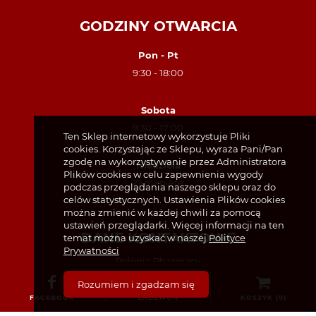
GODZINY OTWARCIA
Pon - Pt
9:30 - 18:00
Sobota
9:30 - 17:00
Ten Sklep internetowy wykorzystuje Pliki
cookies. Korzystając ze Sklepu, wyraża Pani/Pan
zgodę na wykorzystywanie przez Administratora
Niedziela
Plików cookies w celu zapewnienia wygody
Zamknięte
podczas przeglądania naszego sklepu oraz do
celów statystycznych. Ustawienia Plików cookies
można zmienić w każdej chwili za pomocą
ustawień przeglądarki. Więcej informacji na ten
DANE KONTAKTOWE
temat można uzyskać w naszej
Polityce
Prywatności
Polonia Pharmacy
Unit 4, Kings Court
Rozumiem i zgadzam się
49 North King Street, Dublin, D07 TX23
FACEBOOK
ZADZWOŃ
KOSZYK (
0
)