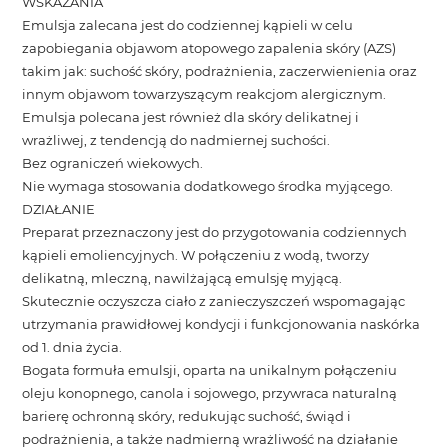
WSKAZANIA
Emulsja zalecana jest do codziennej kąpieli w celu
zapobiegania objawom atopowego zapalenia skóry (AZS)
takim jak: suchość skóry, podrażnienia, zaczerwienienia oraz
innym objawom towarzyszącym reakcjom alergicznym.
Emulsja polecana jest również dla skóry delikatnej i
wrażliwej, z tendencją do nadmiernej suchości.
Bez ograniczeń wiekowych.
Nie wymaga stosowania dodatkowego środka myjącego.
DZIAŁANIE
Preparat przeznaczony jest do przygotowania codziennych
kąpieli emoliencyjnych. W połączeniu z wodą, tworzy
delikatną, mleczną, nawilżającą emulsję myjącą.
Skutecznie oczyszcza ciało z zanieczyszczeń wspomagając
utrzymania prawidłowej kondycji i funkcjonowania naskórka
od 1. dnia życia.
Bogata formuła emulsji, oparta na unikalnym połączeniu
oleju konopnego, canola i sojowego, przywraca naturalną
barierę ochronną skóry, redukując suchość, świąd i
podrażnienia, a także nadmierną wrażliwość na działanie