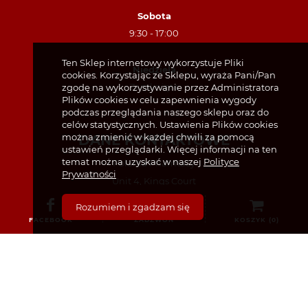
Sobota
9:30 - 17:00
Ten Sklep internetowy wykorzystuje Pliki
Niedziela
cookies. Korzystając ze Sklepu, wyraża Pani/Pan
Zamknięte
zgodę na wykorzystywanie przez Administratora
Plików cookies w celu zapewnienia wygody
podczas przeglądania naszego sklepu oraz do
celów statystycznych. Ustawienia Plików cookies
można zmienić w każdej chwili za pomocą
DANE KONTAKTOWE
ustawień przeglądarki. Więcej informacji na ten
temat można uzyskać w naszej
Polityce
Polonia Pharmacy
Prywatności
Unit 4, Kings Court
49 North King Street, Dublin, D07 TX23
Rozumiem i zgadzam się
FACEBOOK
ZADZWOŃ
KOSZYK (
0
)
(01) 874 7440
(87) 440 8259 – tylko w sprawie recept
info@poloniapharmacy.ie
Dołącz do nas na Facebooku
Zobacz profil na Instagramie