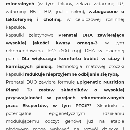
mineralnych
(w tym foliany, żelazo, witaminę D
3
,
witaminy B
6
i B
12
, jod i selen),
wzbogacone o
laktoferynę i cholinę,
w celulozowej roślinnej
kapsułce,
kapsułki żelatynowe
Prenatal DHA zawierające
wysokiej jakości kwasy omega-3
, w tym
rekomendowaną ilość (600 mg) DHA w dziennej
porcji.
D
la większego komfortu kobiet w ciąży i
karmiących piersią,
technologia matowej otoczki
kapsułki
redukuje nieprzyjemne odbijanie się rybą.
Prenatal DUO zawiera formułę
Epigenetic Nutrition
Plan
®
. To
zestaw składników o wysokiej
przyswajalności w porcjach rekomendowanych
przez Ekspertów, w tym PTGiP*
. Składniki o
potencjalne epigenetycznym (działaniu
modulującemu odczyt genów) już na etapie
płodowym mogą wpływać na rozwój dziecka i