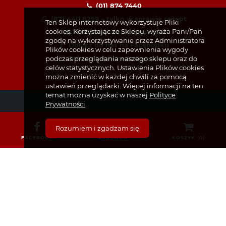
(01) 874 7440
(87) 440 8259 – tylko w sprawie recept
Ten Sklep internetowy wykorzystuje Pliki
cookies. Korzystając ze Sklepu, wyraża Pani/Pan
info@poloniapharmacy.ie
zgodę na wykorzystywanie przez Administratora
Dołącz do nas na Facebooku
Plików cookies w celu zapewnienia wygody
Zobacz profil na Instagramie
podczas przeglądania naszego sklepu oraz do
celów statystycznych. Ustawienia Plików cookies
można zmienić w każdej chwili za pomocą
ustawień przeglądarki. Więcej informacji na ten
temat można uzyskać w naszej
Polityce
Prywatności
Rozumiem i zgadzam się
KATEGORIE
FACEBOOK
ZADZWOŃ
KOSZYK (
0
)
Bez recepty
Dermokosmetyki i Kosmetyki
Dla Dzieci i Niemowląt
Dla Mam i Kobiet w Ciąży
Dla mężczyzn