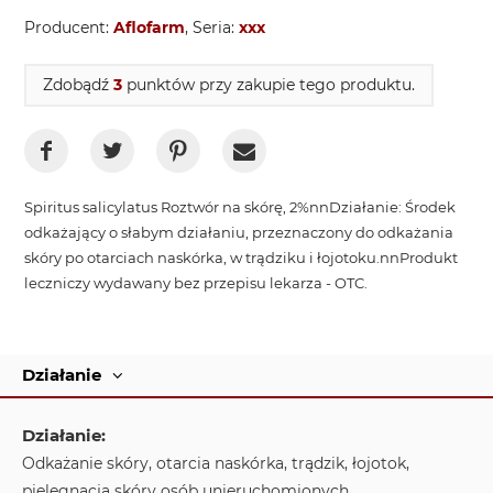
Producent:
Aflofarm
, Seria:
xxx
Zdobądź
3
punktów przy zakupie tego produktu.
Spiritus salicylatus Roztwór na skórę, 2%nnDziałanie: Środek
odkażający o słabym działaniu, przeznaczony do odkażania
skóry po otarciach naskórka, w trądziku i łojotoku.nnProdukt
leczniczy wydawany bez przepisu lekarza - OTC.
Działanie
Działanie:
Odkażanie skóry, otarcia naskórka, trądzik, łojotok,
pielęgnacja skóry osób unieruchomionych.