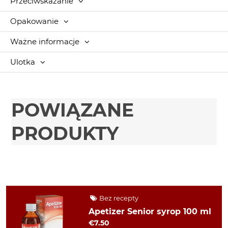
Przeciwskazanie
Opakowanie
Ważne informacje
Ulotka
POWIĄZANE
PRODUKTY
Bez recepty
Apetizer Senior syrop 100 ml
€7.50