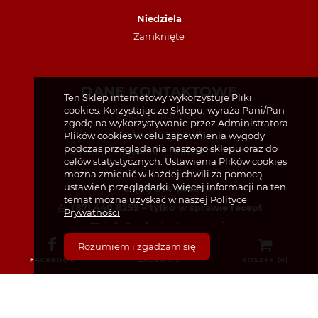
Niedziela
Zamknięte
DANE KONTAKTOWE
Ten Sklep internetowy wykorzystuje Pliki
cookies. Korzystając ze Sklepu, wyraża Pani/Pan
Polonia Pharmacy
zgodę na wykorzystywanie przez Administratora
Unit 4, Kings Court
Plików cookies w celu zapewnienia wygody
podczas przeglądania naszego sklepu oraz do
49 North King Street, Dublin, D07 TX23
celów statystycznych. Ustawienia Plików cookies
można zmienić w każdej chwili za pomocą
ustawień przeglądarki. Więcej informacji na ten
(01) 874 7440
temat można uzyskać w naszej
Polityce
(87) 440 8259 – tylko w sprawie recept
Prywatności
info@poloniapharmacy.ie
Dołącz do nas na Facebooku
Rozumiem i zgadzam się
FACEBOOK
ZADZWOŃ
KOSZYK (
0
)
Zobacz profil na Instagramie