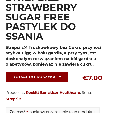
STRAWBERRY
SUGAR FREE
PASTYLEK DO
SSANIA
Strepsils® Truskawkowy bez Cukru przynosi
szybką ulgę w bólu gardła, a przy tym jest
doskonałym rozwiązaniem na ból gardła u
diabetyków, ponieważ nie zawiera cukru.
€7.00
DODAJ DO KOSZYKA
Producent:
Reckitt Benckiser Healthcare
, Seria:
Strepsils
Zdobądź
7
punktów przy zakupie tego produktu.