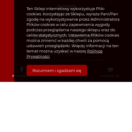
Niedziela
Ten Sklep internetowy wykorzystuje Pliki
Zamknięte
cookies. Korzystając ze Sklepu, wyraża Pani/Pan
zgodę na wykorzystywanie przez Administratora
Plików cookies w celu zapewnienia wygody
podczas przeglądania naszego sklepu oraz do
celów statystycznych. Ustawienia Plików cookies
DANE KONTAKTOWE
można zmienić w każdej chwili za pomocą
ustawień przeglądarki. Więcej informacji na ten
Polonia Pharmacy
temat można uzyskać w naszej
Polityce
Unit 4, Kings Court
Prywatności
49 North King Street, Dublin, D07 TX23
Rozumiem i zgadzam się
FACEBOOK
ZADZWOŃ
KOSZYK (
0
)
(01) 874 7440
(87) 440 8259 – tylko w sprawie recept
info@poloniapharmacy.ie
Dołącz do nas na Facebooku
Zobacz profil na Instagramie