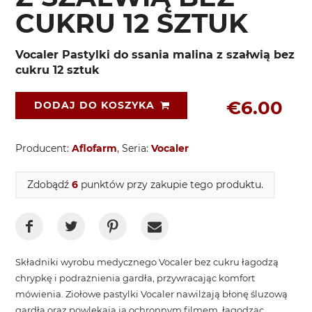
CUKRU 12 SZTUK
Vocaler Pastylki do ssania malina z szałwią bez
cukru 12 sztuk
€6.00
DODAJ DO KOSZYKA
Producent:
Aflofarm
, Seria:
Vocaler
Zdobądź
6
punktów przy zakupie tego produktu.
Składniki wyrobu medycznego Vocaler bez cukru łagodzą
chrypkę i podrażnienia gardła, przywracając komfort
mówienia. Ziołowe pastylki Vocaler nawilżają błonę śluzową
gardła oraz powlekają ją ochronnym filmem, łagodząc