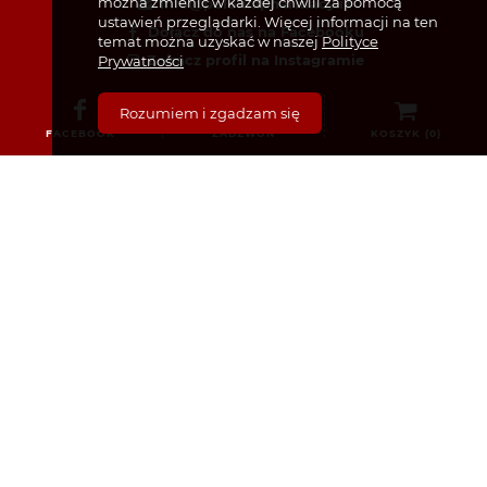
można zmienić w każdej chwili za pomocą
info@poloniapharmacy.ie
ustawień przeglądarki. Więcej informacji na ten
Dołącz do nas na Facebooku
temat można uzyskać w naszej
Polityce
Zobacz profil na Instagramie
Prywatności
Rozumiem i zgadzam się
FACEBOOK
ZADZWOŃ
KOSZYK (
0
)
KATEGORIE
Bez recepty
Dermokosmetyki i Kosmetyki
Dla Dzieci i Niemowląt
Dla Mam i Kobiet w Ciąży
Dla mężczyzn
Sex i zdrowie intymne
Żywienie