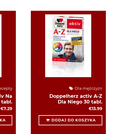
ecepty
Dla mężczyzn
iv Na
Doppelherz activ A-Z
tabl.
Dla Niego 30 tabl.
€7.29
€13.99
KA
DODAJ DO KOSZYKA