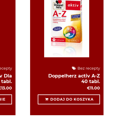
ecepty
Bez recepty
v Dla
Doppelherz activ A-Z
tabl.
40 tabl.
€13.00
€11.00
IE
DODAJ DO KOSZYKA