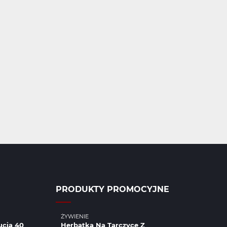
PRODUKTY PROMOCYJNE
ŻYWIENIE
ucia 40
Herbatka Na Tarczyce Z