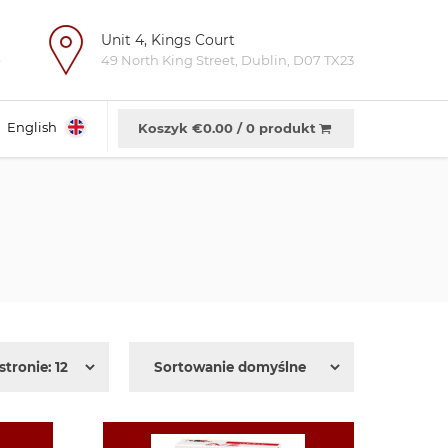
Unit 4, Kings Court
e
49 North King Street, Dublin, D07 TX23
English
Koszyk €
0.00
/
0 produkt