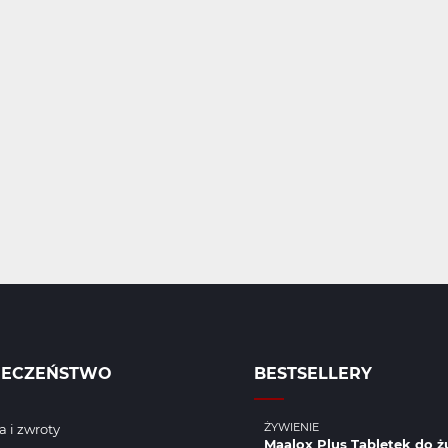
IECZEŃSTWO
BESTSELLERY
ŻYWIENIE
 i zwroty
Maalox Plus Tabletek do ż