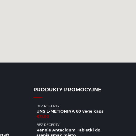
PRODUKTY PROMOCYJNE
BEZ RECEPTY
UNS L-METIONINA 60 vege kaps
€11.00
BEZ RECEPTY
Rennie Antacidum Tabletki do
ztyft
ssania smak mięto