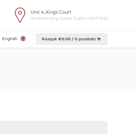
Unit 4, Kings Court
e
49 North King Street, Dublin, D07 TX23
English
Koszyk €
0.00
/
0 produkt