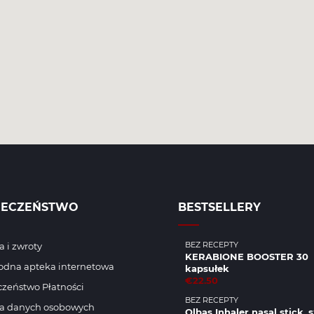
IECZEŃSTWO
BESTSELLERY
BEZ RECEPTY
 i zwroty
KERABIONE BOOSTER 30
odna apteka internetowa
kapsułek
€22.50
zeństwo Płatności
BEZ RECEPTY
a danych osobowych
Olbas Inhaler nasal stick, s