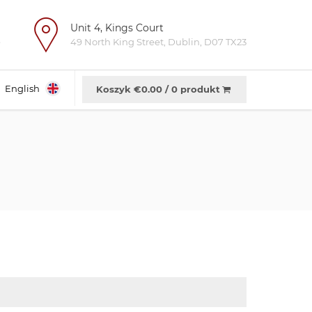
Unit 4, Kings Court
e
49 North King Street, Dublin, D07 TX23
English
Koszyk €
0.00
/
0 produkt