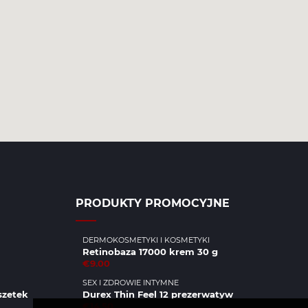
PRODUKTY PROMOCYJNE
DERMOKOSMETYKI I KOSMETYKI
Retinobaza 17000 krem 30 g
€9.00
SEX I ZDROWIE INTYMNE
zetek
Durex Thin Feel 12 prezerwatyw
€14.50