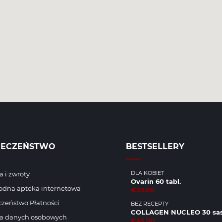
IECZEŃSTWO
BESTSELLERY
DLA KOBIET
 i zwroty
Ovarin 60 tabl.
odna apteka internetowa
€29.00
zeństwo Płatności
BEZ RECEPTY
COLLAGEN NUCLEO 30 sas
a danych osobowych
€45.00