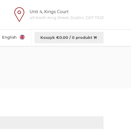
Unit 4, Kings Court
e
49 North King Street, Dublin, D07 TX23
English
Koszyk €
0.00
/
0 produkt