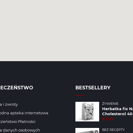
IECZEŃSTWO
BESTSELLERY
ŻYWIENIE
 i zwroty
Herbatka fix N
odna apteka internetowa
Cholesterol 40
€3.39
zeństwo Płatności
a danych osobowych
BEZ RECEPTY