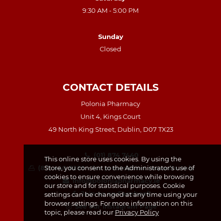
9:30 AM - 5:00 PM
Sunday
Closed
CONTACT DETAILS
Polonia Pharmacy
Unit 4, Kings Court
49 North King Street, Dublin, D07 TX23
(01) 874 7440
This online store uses cookies. By using the
Store, you consent to the Administrator's use of
(87) 440 8259 – for prescription requests only
cookies to ensure convenience while browsing
info@poloniapharmacy.ie
our store and for statistical purposes. Cookie
Join us on Facebook
settings can be changed at any time using your
browser settings. For more information on this
See our Instagram Page
topic, please read our
Privacy Policy