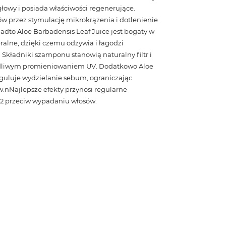
łowy i posiada właściwości regenerujące.
w przez stymulację mikrokrążenia i dotlenienie
adto Aloe Barbadensis Leaf Juice jest bogaty w
ralne, dzięki czemu odżywia i łagodzi
 Składniki szamponu stanowią naturalny filtr i
odliwym promieniowaniem UV. Dodatkowo Aloe
eguluje wydzielanie sebum, ograniczając
w.nNajlepsze efekty przynosi regularne
2 przeciw wypadaniu włosów.