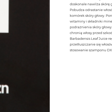
doskonale nawilża skórę g
Pobudza odrastanie włosó
komórek skóry głowy. Pon
witaminy i składniki mine
podrażnienia skóry głowy.
chronią włosy przed szk
Barbadensis Leaf Juice r
przetłuszczanie się włosó
stosowanie szamponu DX