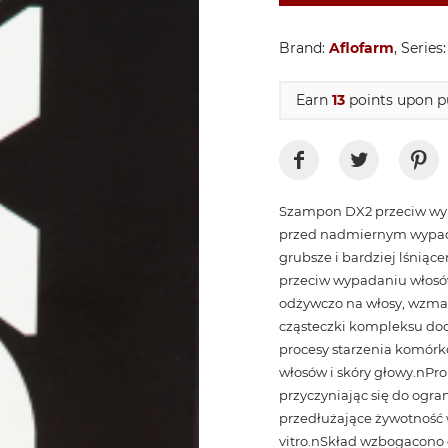
Brand:
Aflofarm
, Series
Earn
13
points upon pu
Szampon DX2 przeciw wyp
przed nadmiernym wypada
grubsze i bardziej lśnią
przeciw wypadaniu włosów,
odżywczo na włosy, wzmac
cząsteczki kompleksu doc
procesy starzenia komórk
włosów i skóry głowy.nPro
przyczyniając się do ogra
przedłużające żywotność 
vitro.nSkład wzbogacono 