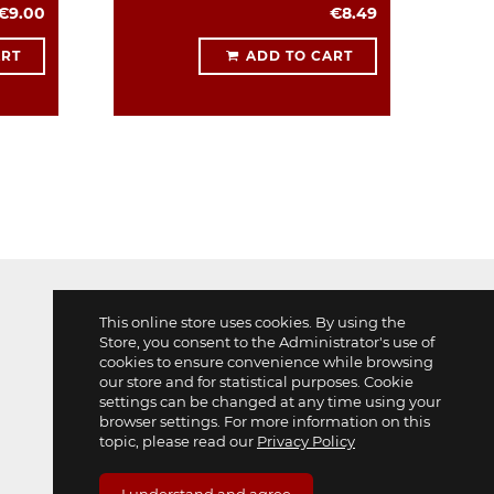
€9.00
€8.49
ART
ADD TO CART
This online store uses cookies. By using the
Store, you consent to the Administrator's use of
cookies to ensure convenience while browsing
our store and for statistical purposes. Cookie
settings can be changed at any time using your
browser settings. For more information on this
topic, please read our
Privacy Policy