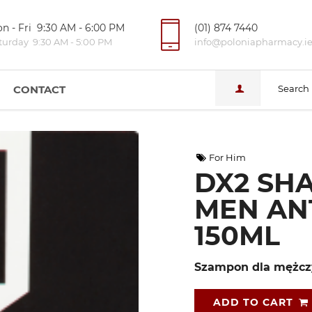
n - Fri 9:30 AM - 6:00 PM
(01) 874 7440
turday 9:30 AM - 5:00 PM
info@poloniapharmacy.i
CONTACT
Search
For Him
DX2 SH
MEN ANT
150ML
Szampon dla mężcz
ADD TO CART