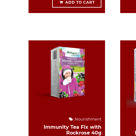
ADD TO CART
Nourishment
Immunity Tea Fix with
Rockrose 40g