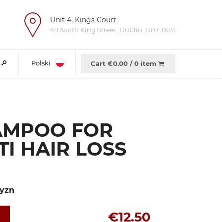
Unit 4, Kings Court
e
49 North King Street, Dublin, D07 TX23
Polski
Cart €
0.00
/
0 item
AMPOO FOR
I HAIR LOSS
yzn
€12.50