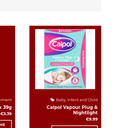
hment
Baby, Infant and Child
x 39g
Calpol Vapour Plug &
Nightlight
€3.39
€9.99
 ME