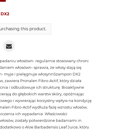
:
DX2
rchasing this product.
adaniu włosówn- regularnie stosowany chroni
niem włosówn- sprawia, że włosy stają się
cen- myje i pielęgnuje włosynnSzampon DX2
 zawiera Pronalen Fibro-Actif, który działa
nia i odbudowuje ich strukturę. Bioaktywne
ierają do głębokich warstw skóry, opóźniając
owego i wywierając korzystny wpływ na kondycję
nalen Fibro-Actif wydłuża fazę wzrostu włosów,
niczenia ich wypadania. Właściwości
włosów, zostały potwierdzone badaniami in
dodatkowo o Aloe Barbadensis Leaf Juice, który