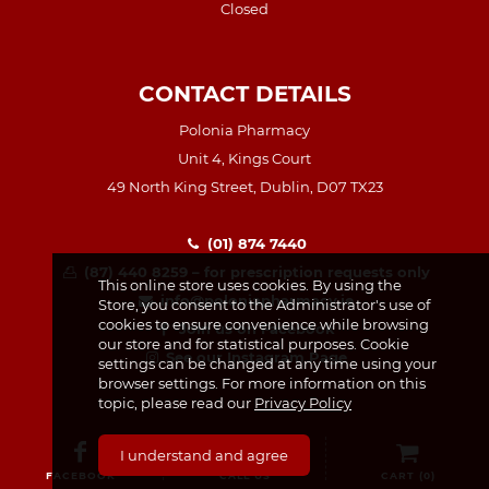
Closed
CONTACT DETAILS
Polonia Pharmacy
Unit 4, Kings Court
49 North King Street, Dublin, D07 TX23
(01) 874 7440
(87) 440 8259 – for prescription requests only
This online store uses cookies. By using the
info@poloniapharmacy.ie
Store, you consent to the Administrator's use of
cookies to ensure convenience while browsing
Join us on Facebook
our store and for statistical purposes. Cookie
See our Instagram Page
settings can be changed at any time using your
browser settings. For more information on this
topic, please read our
Privacy Policy
I understand and agree
FACEBOOK
CALL US
CART (
0
)