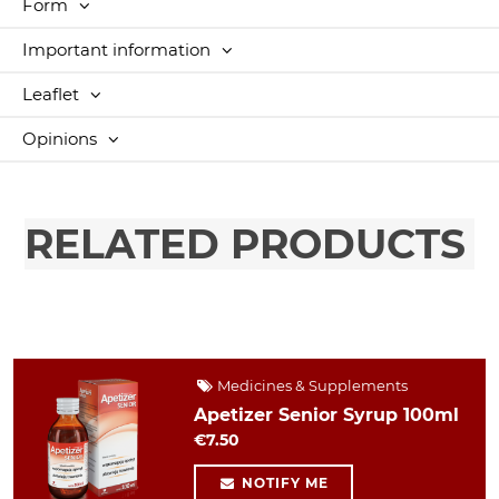
Form
Important information
Leaflet
Opinions
RELATED PRODUCTS
Medicines & Supplements
Apetizer Senior Syrup 100ml
€7.50
NOTIFY ME