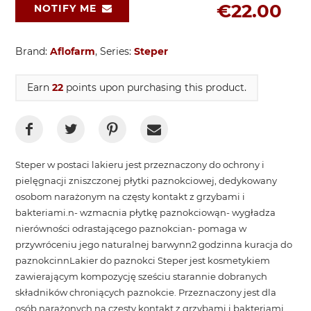
€22.00
NOTIFY ME
Brand:
Aflofarm
, Series:
Steper
Earn
22
points upon purchasing this product.
Steper w postaci lakieru jest przeznaczony do ochrony i
pielęgnacji zniszczonej płytki paznokciowej, dedykowany
osobom narażonym na częsty kontakt z grzybami i
bakteriami.n- wzmacnia płytkę paznokciowąn- wygładza
nierówności odrastającego paznokcian- pomaga w
przywróceniu jego naturalnej barwynn2 godzinna kuracja do
paznokcinnLakier do paznokci Steper jest kosmetykiem
zawierającym kompozycję sześciu starannie dobranych
składników chroniących paznokcie. Przeznaczony jest dla
osób narażonych na częsty kontakt z grzybami i bakteriami,