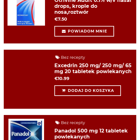
Otrivine Adult 0.1% w/v nasal
drops, krople do
nosa,roztwór
€7.50
POWIADOM MNIE
Bez recepty
Excedrin 250 mg/ 250 mg/ 65
mg 20 tabletek powlekanych
€10.99
DODAJ DO KOSZYKA
Bez recepty
Panadol 500 mg 12 tabletek
powlekanych