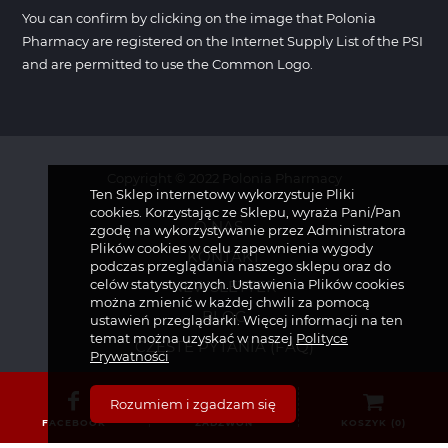
You can confirm by clicking on the image that Polonia
Pharmacy are registered on the Internet Supply List of the PSI
and are permitted to use the Common Logo.
Copyright © 2022 Polonia Pharmacy
Ten Sklep internetowy wykorzystuje Pliki
cookies. Korzystając ze Sklepu, wyraża Pani/Pan
O NAS
zgodę na wykorzystywanie przez Administratora
Plików cookies w celu zapewnienia wygody
KONTAKT
podczas przeglądania naszego sklepu oraz do
celów statystycznych. Ustawienia Plików cookies
NEWSLETTER
można zmienić w każdej chwili za pomocą
BLOG
ustawień przeglądarki. Więcej informacji na ten
temat można uzyskać w naszej
Polityce
CZĘSTE PYTANIA (FAQ)
Prywatności
Rozumiem i zgadzam się
FACEBOOK
ZADZWOŃ
KOSZYK (
0
)