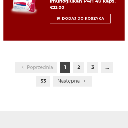
Imunoglukan P4H 40 kaps.
€23.00
DODAJ DO KOSZYKA
Poprzednia
1
2
3
...
53
Następna