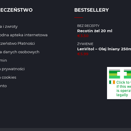
IECZEŃSTWO
BESTSELLERY
BEZ RECEPTY
 i zwroty
Recotin żel 20 ml
odna apteka internetowa
€3.50
zeństwo Płatności
ŻYWIENIE
LenVitol – Olej lniany 250
a danych osobowych
€5.99
min
a prywatności
a cookies
onto