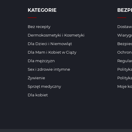
KATEGORIE
BEZP
Bez recepty
Dostawa
Dermokosmetyki i Kosmetyki
Wiaryg
Dla Dzieci i Niemowląt
Bezpiec
Dla Mam i Kobiet w Ciąży
Ochron
Dla mężczyzn
Regula
Sex i zdrowie intymne
Polityk
Żywienie
Polityk
Sprzęt medyczny
Moje k
Dla kobiet