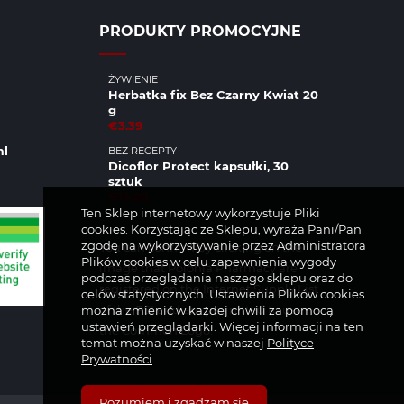
PRODUKTY PROMOCYJNE
ŻYWIENIE
Herbatka fix Bez Czarny Kwiat 20
g
€3.39
ml
BEZ RECEPTY
Dicoflor Protect kapsułki, 30
sztuk
€14.20
Ten Sklep internetowy wykorzystuje Pliki
cookies. Korzystając ze Sklepu, wyraża Pani/Pan
zgodę na wykorzystywanie przez Administratora
You can confirm by clicking on the
Plików cookies w celu zapewnienia wygody
image that Polonia Pharmacy are
podczas przeglądania naszego sklepu oraz do
registered on the Internet Supply List
celów statystycznych. Ustawienia Plików cookies
of the PSI and are permitted to use
można zmienić w każdej chwili za pomocą
ustawień przeglądarki. Więcej informacji na ten
the Common Logo.
temat można uzyskać w naszej
Polityce
Prywatności
Rozumiem i zgadzam się