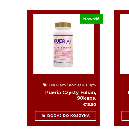
Nowość!
Dla Mam i Kobiet w Ciąży
Pueria Czysty Folian,
90kaps.
€13.50
DODAJ DO KOSZYKA