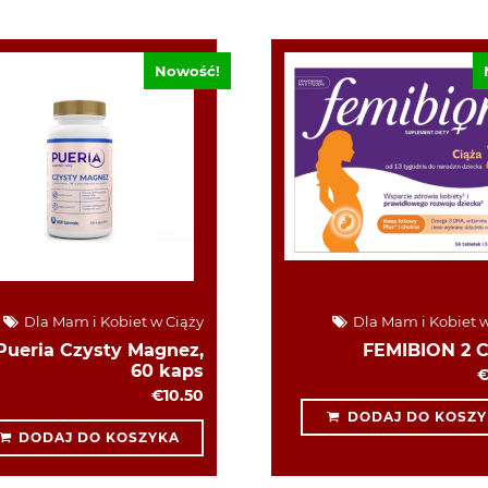
Nowość!
Dla Mam i Kobiet w Ciąży
Dla Mam i Kobiet w
Pueria Czysty Magnez,
FEMIBION 2 
60 kaps
€
€10.50
DODAJ DO KOSZY
DODAJ DO KOSZYKA