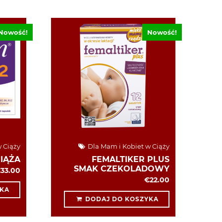
Nowość!
Nowość!
 Ciąży
Dla Mam i Kobiet w Ciąży
CIĄŻA
FEMALTIKER PLUS
SMAK CZEKOLADOWY
33.00
€22.00
KA
DODAJ DO KOSZYKA