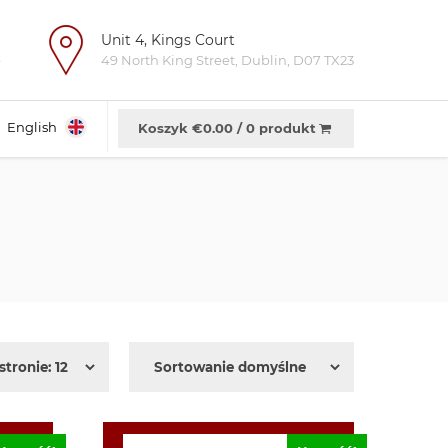
Unit 4, Kings Court
e
49 North King Street, Dublin, D07 TX23
English
Koszyk €
0.00
/
0 produkt