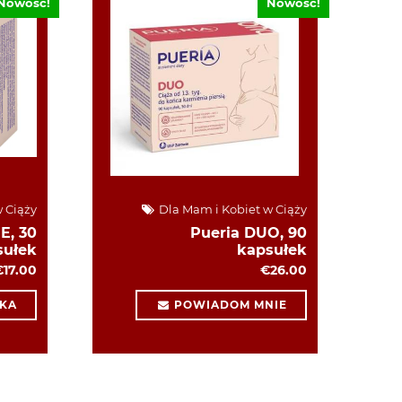
Nowość!
Nowość!
 Ciąży
Dla Mam i Kobiet w Ciąży
E, 30
Pueria DUO, 90
sułek
kapsułek
€17.00
€26.00
KA
POWIADOM MNIE