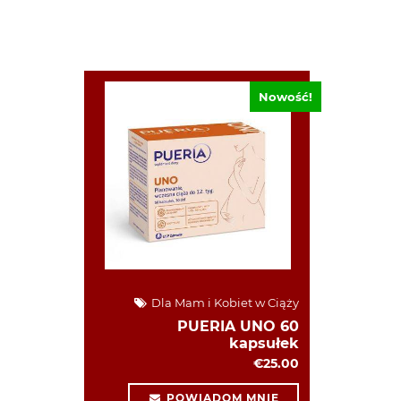
Nowość!
Dla Mam i Kobiet w Ciąży
PUERIA UNO 60
kapsułek
€25.00
POWIADOM MNIE