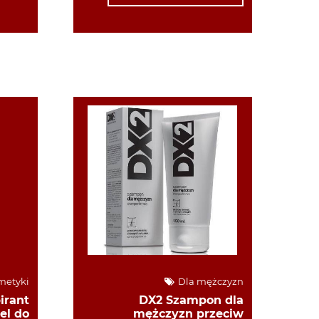
metyki
Dla mężczyzn
irant
DX2 Szampon dla
el do
mężczyzn przeciw