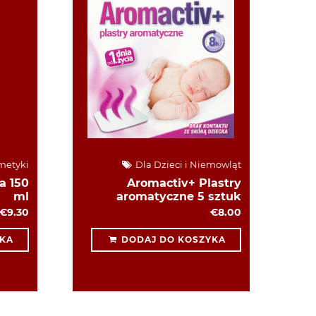
metyki
Dla Dzieci i Niemowląt
a 150
Aromactiv+ Plastry
ml
aromatyczne 5 sztuk
€9.30
€8.00
KA
DODAJ DO KOSZYKA