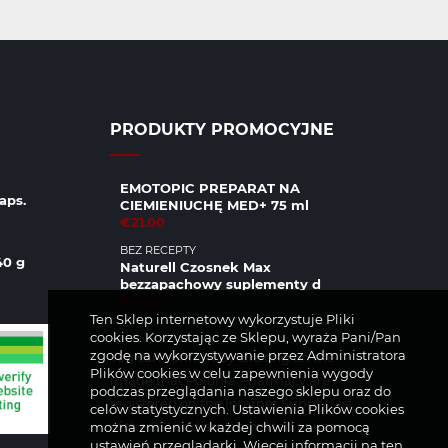
PRODUKTY PROMOCYJNE
EMOTOPIC PREPARAT NA
aps.
CIEMIENIUCHĘ MED+ 75 ml
€21.00
BEZ RECEPTY
40 g
Naturell Czosnek Max
bezzapachowy suplementy d
€12.00
Ten Sklep internetowy wykorzystuje Pliki
cookies. Korzystając ze Sklepu, wyraża Pani/Pan
zgodę na wykorzystywanie przez Administratora
You can confirm by clicking on the
Plików cookies w celu zapewnienia wygody
image that Polonia Pharmacy are
podczas przeglądania naszego sklepu oraz do
registered on the Internet Supply List
celów statystycznych. Ustawienia Plików cookies
of the PSI and are permitted to use
można zmienić w każdej chwili za pomocą
ustawień przeglądarki. Więcej informacji na ten