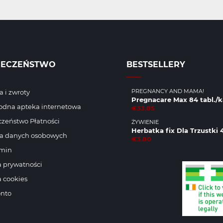
IECZEŃSTWO
BESTSELLERY
PREGNANCY AND MAMA!
 i zwroty
Pregnacare Max 84 tabl./k
odna apteka internetowa
€33.85
zeństwo Płatności
ŻYWIENIE
Herbatka fix Dla Trzustki 
a danych osobowych
€3.80
min
a prywatności
a cookies
onto