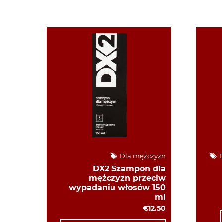
Dla mężczyzn
D
DX2 Szampon dla
mężczyzn przeciw
wypadaniu włosów 150
ml
€12.50