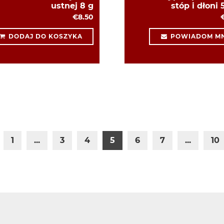
ustnej 8 g
stóp i dłoni 
€8.50
DODAJ DO KOSZYKA
POWIADOM MN
1
...
3
4
5
6
7
...
10