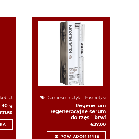
kobiet
Dermokosmetyki i Kosmetyki
 30 g
Regenerum
regeneracyjne serum
€11.50
do rzęs i brwi
€27.00
KA
POWIADOM MNIE