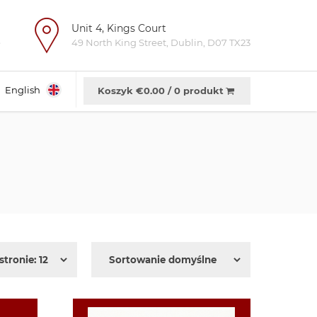
Unit 4, Kings Court
e
49 North King Street, Dublin, D07 TX23
English
Koszyk €
0.00
/
0 produkt