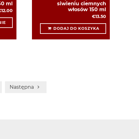
50 ml
siwieniu ciemnych
włosów 150 ml
€12.00
€13.50
IE
DODAJ DO KOSZYKA
Następna