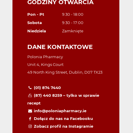
GODZINY OTWARCIA
Pon - Pt
9:30 - 18:00
Sobota
9:30 - 17:00
Niedziela
Zamknięte
DANE KONTAKTOWE
Polonia Pharmacy
Unit 4, Kings Court
49 North King Street, Dublin, D07 TX23
(01) 874 7440
(87) 440 8259 – tylko w sprawie
recept
info@poloniapharmacy.ie
Dołącz do nas na Facebooku
Zobacz profil na Instagramie