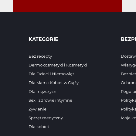
KATEGORIE
BEZP
Bez recepty
Dostawa
Dermokosmetyki i Kosmetyki
Wiaryg
Dla Dzieci i Niemowląt
Bezpiec
Dla Mam i Kobiet w Ciąży
Ochron
Dla mężczyzn
Regula
Sex i zdrowie intymne
Polityk
Żywienie
Polityk
Sprzęt medyczny
Moje k
Dla kobiet