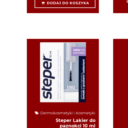
DODAJ DO KOSZYKA
Dermokosmetyki i Kosmetyki
Steper Lakier do
paznokci 10 ml