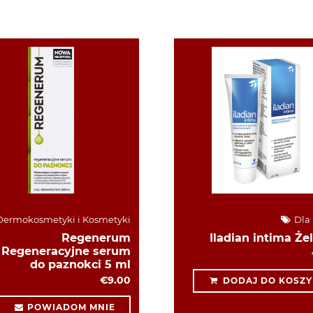
ermokosmetyki i Kosmetyki
Dla 
Regenerum
Iladian intima Żel
Regeneracyjne serum
do paznokci 5 ml
€9.00
DODAJ DO KOSZY
POWIADOM MNIE